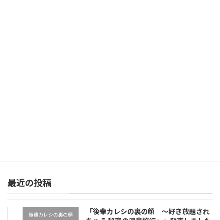
「あなたの本気が見てみたい」サンプルボイスを公開しました
2022年8月12日
次の記事
「私と弟のナイショの関係」公式サイトを公開しました
2022年10月15日
最近の投稿
「後輩カレシの裏の顔 ～好き放題され
後輩カレシの裏の顔